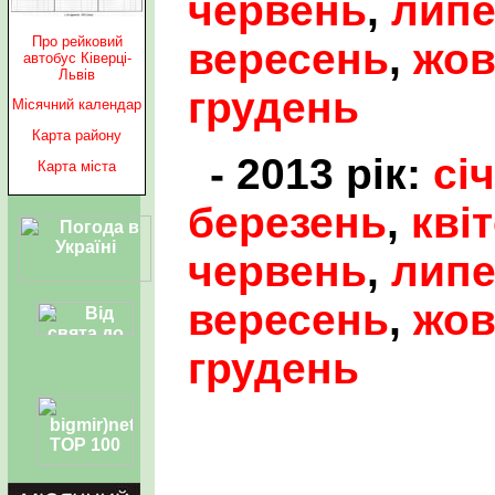
червень
,
лип
Про рейковий
вересень
,
жов
автобус Ківерці-
Львів
грудень
Місячний календар
Карта району
- 2013 рік:
сі
Карта міста
березень
,
кві
червень
,
лип
вересень
,
жов
грудень