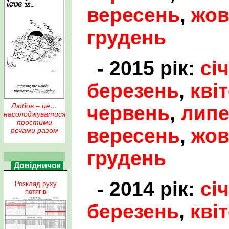
вересень
,
жов
грудень
- 2015 рік:
сі
березень
,
кві
Любов – це…
червень
,
лип
насолоджуватися
простими
вересень
,
жов
речами разом
грудень
Довідничок
- 2014 рік:
сі
Розклад руху
потягів
березень
,
кві