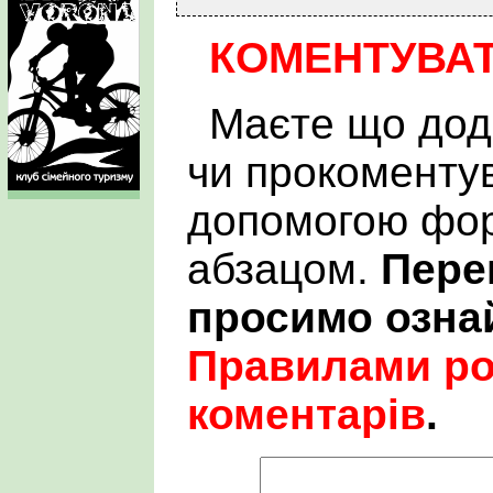
КОМЕНТУВА
Маєте що дод
чи прокоменту
допомогою фор
абзацом.
Пере
просимо озна
Правилами р
коментарів
.