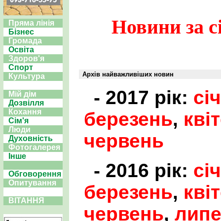
Новини за с
Пряма лінія
Бізнес
Громада
Освіта
Здоров'я
Спорт
Архів найважливіших новин
Культура
- 2017 рік:
сі
Мій дім
Дозвілля
Кохання
березень
,
кві
Сім'я
Люди
червень
Духовність
Фотогалерея
Інше
- 2016 рік:
сі
Обговорення
Опитування
березень
,
кві
ВІТАННЯ
червень
,
лип