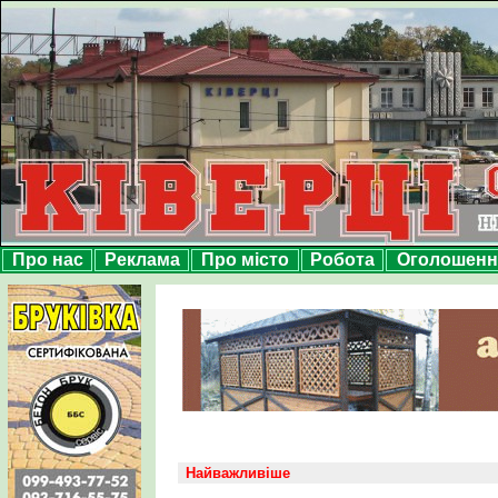
Про нас
Реклама
Про місто
Робота
Оголошенн
Найважливіше