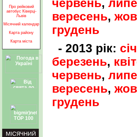
червень
,
лип
Про рейковий
автобус Ківерці-
вересень
,
жов
Львів
Місячний календар
грудень
Карта району
Карта міста
- 2013 рік:
сі
березень
,
кві
червень
,
лип
вересень
,
жов
грудень