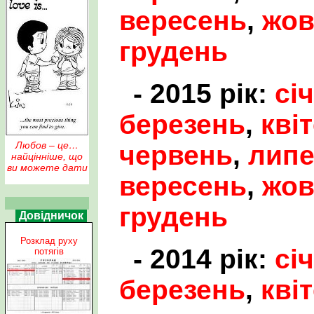
вересень
,
жов
грудень
- 2015 рік:
сі
березень
,
кві
Любов – це…
червень
,
лип
найцінніше, що
ви можете дати
вересень
,
жов
грудень
Довідничок
Розклад руху
- 2014 рік:
сі
потягів
березень
,
кві