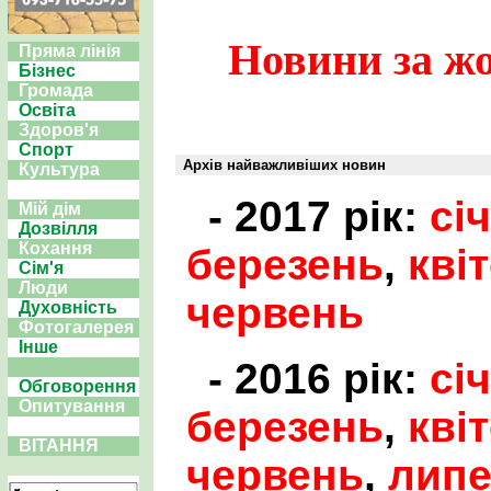
Новини за жо
Пряма лінія
Бізнес
Громада
Освіта
Здоров'я
Спорт
Архів найважливіших новин
Культура
- 2017 рік:
сі
Мій дім
Дозвілля
Кохання
березень
,
кві
Сім'я
Люди
червень
Духовність
Фотогалерея
Інше
- 2016 рік:
сі
Обговорення
Опитування
березень
,
кві
ВІТАННЯ
червень
,
лип