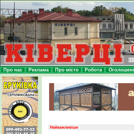
Про нас
Реклама
Про місто
Робота
Оголошен
Найважливіше