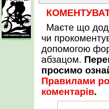
КОМЕНТУВА
Маєте що дод
чи прокоменту
допомогою фор
абзацом.
Пере
просимо озна
Правилами р
коментарів
.