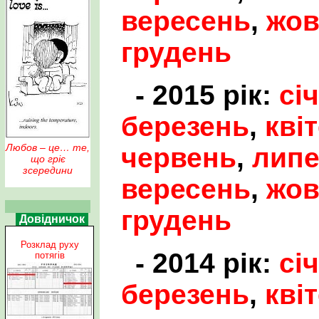
вересень
,
жов
грудень
- 2015 рік:
сі
березень
,
кві
Любов – це… те,
червень
,
лип
що гріє
зсередини
вересень
,
жов
грудень
Довідничок
Розклад руху
- 2014 рік:
сі
потягів
березень
,
кві