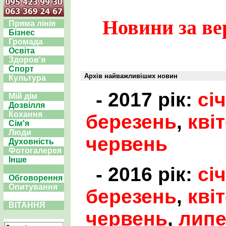
Новини за ве
Пряма лінія
Бізнес
Громада
Освіта
Здоров'я
Спорт
Архів найважливіших новин
Культура
- 2017 рік:
сі
Мій дім
Дозвілля
Кохання
березень
,
кві
Сім'я
Люди
червень
Духовність
Фотогалерея
Інше
- 2016 рік:
сі
Обговорення
Опитування
березень
,
кві
ВІТАННЯ
червень
,
лип