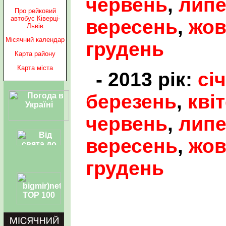
червень
,
лип
Про рейковий
автобус Ківерці-
вересень
,
жов
Львів
Місячний календар
грудень
Карта району
Карта міста
- 2013 рік:
сі
березень
,
кві
червень
,
лип
вересень
,
жов
грудень