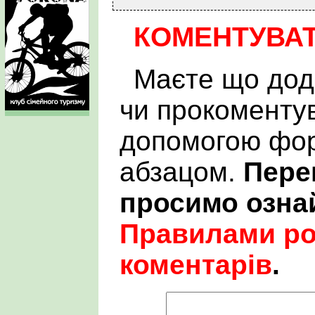
КОМЕНТУВА
Маєте що дод
чи прокоменту
допомогою фор
абзацом.
Пере
просимо озна
Правилами р
коментарів
.