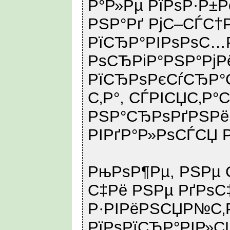
Р°Р»Рµ РїРѕР·Р±Р
РЅР°Рґ РјС–СЃС†
РїСЂР°РІРѕРѕС…
РѕСЂРіР°РЅР°РјР
РїСЂРѕРєСѓСЂР°С
С‚Р°, СЃРІСЏС‚Р°
РЅР°СЂРѕРґРЅРё
РІРґР°Р»РѕСЃСЏ РЅ
РњРѕР¶Рµ, РЅРµ С
С‡Рё РЅРµ РґРѕС‡
Р·РІРёРЅСЏР№С‚
РїРѕРїСЂР°РІР»С