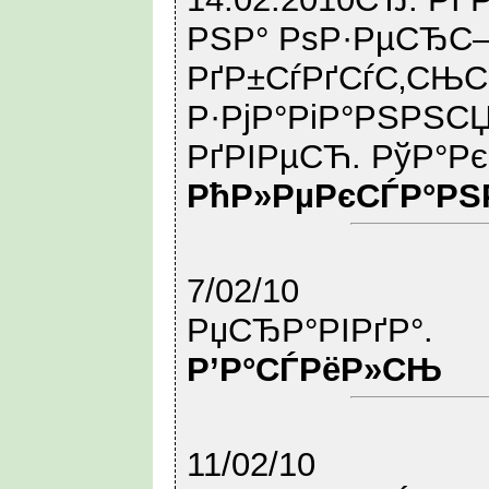
РЅР° РѕР·РµСЂС–
РґР±СѓРґСѓС‚СЊ
Р·РјР°РіР°РЅРЅСЏ
РґРІРµСЋ. РўР°Р
РћР»РµРєСЃР°РЅ
7/02/10
РџСЂР°РІРґР°.
Р’Р°СЃРёР»СЊ
11/02/10