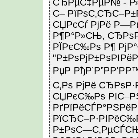
СЂРµС‡РµР№ - Р
С– РїРѕС‚СЂС–Р±
СЏРєСѓ РјРё Р—Р
Р¶Р°Р»СЊ, СЂРѕР
РЇРєС‰Рѕ Р¶ РјР°
"Р±РѕРјР±РѕРІРё
РџР РђР’Р”РР’РР
С‚Рѕ РјРё СЂРѕР·
СЏРєС‰Рѕ РІС–РЅ
РґРїРёСЃР°РЅРёР
РїСЂС–Р·РІРёС‰Р
Р±РѕС—С‚РµСЃСЊ