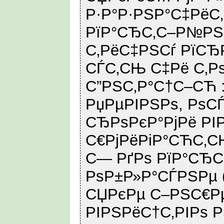
Р·Р°Р·РЅР°С‡РёС
РїР°СЂС‚С–Р№РЅ
С‚РёС‡РЅСѓ РїС
СЃС‚СЊ С‡Рё С‚Р
С”РЅС‚Р°С†С–СЋ :
РџРµРІРЅРѕ, РѕС
СЂРѕРєР°РјРё РІ
С€РјРёРіР°СЋС‚С
С— РґРѕ РїР°СЂ
РѕР±Р»Р°СЃРЅРµ 
СЏРєРµ С–РЅС€Р
РІРЅРёС†С‚РІРѕ Р