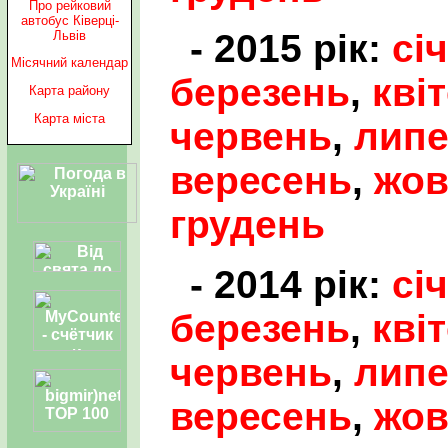
Про рейковий
автобус Ківерці-
- 2015 рік:
сі
Львів
Місячний календар
березень
,
кві
Карта району
Карта міста
червень
,
лип
вересень
,
жов
грудень
- 2014 рік:
сі
березень
,
кві
червень
,
лип
вересень
,
жов