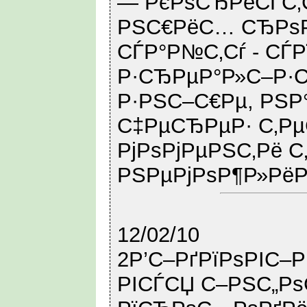
— РєРѕСЂРёСЃС‚С
РЅС€РёС… СЂРѕР
СЃР°Р№С‚Сѓ - СЃ
Р·СЂРµР°Р»С–Р·Сѓ
Р·РЅС–С€Рµ, РЅР
С‡РµСЂРµР· С‚Р
РјРѕРјРµРЅС‚Рё С
РЅРµРјРѕР¶Р»РёР
12/02/10
2Р’С–РґРїРѕРІС–
РІСЃСЏ С–РЅС„Р