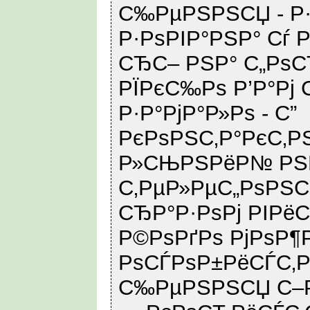
С‰РµРЅРЅСЏ - Р
Р·РѕРІР°РЅР° Сѓ 
СЂС– РЅР° С„РѕС
РЇРєС‰Рѕ Р’Р°Рј
Р·Р°РјР°Р»Рѕ - С”
РєРѕРЅС‚Р°РєС‚Р
Р»СЊРЅРёР№ РЅР
С‚РµР»РµС„РѕРЅС
СЂР°Р·РѕРј РІРё
Р©РѕРґРѕ РјРѕР¶
РѕСЃРѕР±РёСЃС‚Р
С‰РµРЅРЅСЏ С–Р