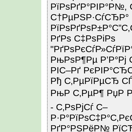
РїРѕРґР°РІР°Р№, 
С†РµРЅР·СѓСЂР°
РїРѕРґРѕР±Р°С”С
РґРѕ С‡РѕРіРѕ
"РґРѕРєСѓР»СѓРї
РњРѕР¶Рµ Р’Р°Рј
РІС–Рґ РєРІР°СЂС
Рђ С‚РµРїРµСЂ 
РњР С‚РµР¶ РџР Р
- С‚РѕРјСѓ С–
Р·Р°РїРѕС‡Р°С‚Рє
РґР°РЅРёР№ РїСЂ