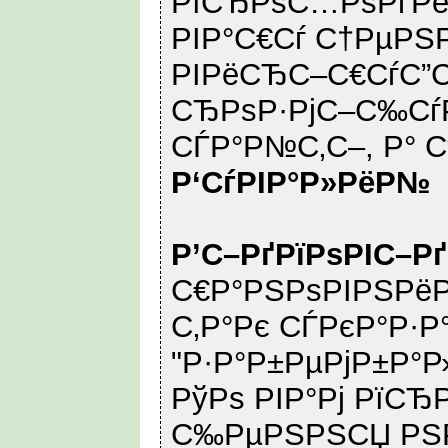
РїСЂРѕС…РѕРґРё
РІР°С€Сѓ С†РµРЅР
РІРёСЂС–С€СѓС”С
СЂРѕР·РјС–С‰СѓР
СЃР°Р№С‚С–, Р° С
Р‘СѓРІР°Р»РёР№
Р’С–РґРїРѕРІС–Р
С€Р°РЅРѕРІРЅРёР
С‚Р°Рє СЃРєР°Р·Р°
"Р·Р°Р±РµРјР±Р°Р
РўРѕ РІР°Рј РїСЂ
С‰РµРЅРЅСЏ РЅР