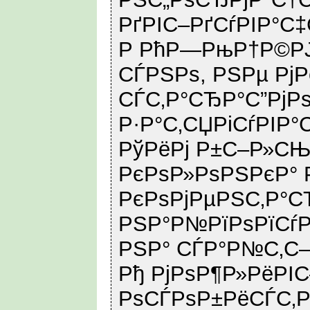
РґРІС–РґСѓРІР°С
Р РћР—РњР†Р©РЈ
СЃРЅРѕ, РЅРµ РјР
СЃС‚Р°СЂР°С”Рј
Р·Р°С‚СЏРіСѓРІР°С
РўРёРј Р±С–Р»СЊ
РєРѕР»РѕРЅРєР°
РєРѕРјРµРЅС‚Р°С
РЅР°Р№РїРѕРїСѓ
РЅР° СЃР°Р№С‚С–
Рђ РјРѕР¶Р»РёРІ
РѕСЃРѕР±РёСЃС‚Р