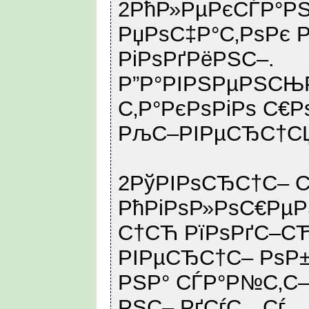
2РћР»РµРєСЃР°РЅ
РџРѕС‡Р°С‚РѕРє 
РіРѕРґРёРЅС–.
Р”Р°РІРЅРµРЅСЊР
С‚Р°РєРѕРіРѕ С€Р
РљС–РІРµСЂС†С
2РўРІРѕСЂС†С– С
РћРіРѕР»РѕС€Рµ
С†СЋ РїРѕРґС–СЋ
РІРµСЂС†С– РѕР±
РЅР° СЃР°Р№С‚С–
РЅС– РґСѓС…Сѓ.