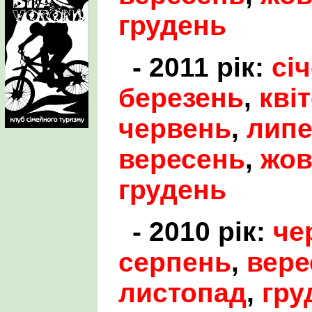
грудень
- 2011 рік:
сі
березень
,
кві
червень
,
лип
вересень
,
жов
грудень
- 2010 рік:
че
серпень
,
вере
листопад
,
гру