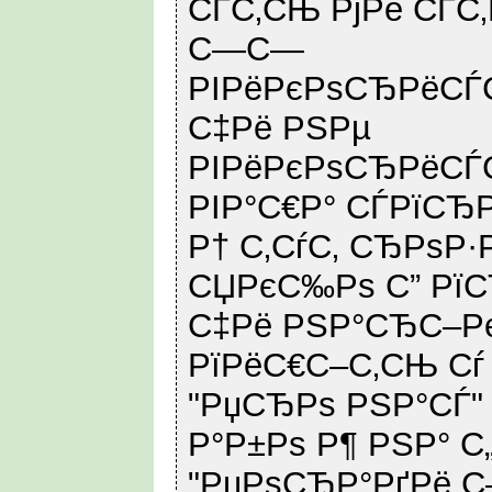
СЃС‚СЊ РјРё СЃС
С—С—
РІРёРєРѕСЂРёСЃС
С‡Рё РЅРµ
РІРёРєРѕСЂРёСЃС‚
РІР°С€Р° СЃРїСЂР
Р† С‚СѓС‚ СЂРѕР·
СЏРєС‰Рѕ С” Рї
С‡Рё РЅР°СЂС–Р
РїРёС€С–С‚СЊ Сѓ
"РџСЂРѕ РЅР°СЃ"
Р°Р±Рѕ Р¶ РЅР° С
"РџРѕСЂР°РґРё С–