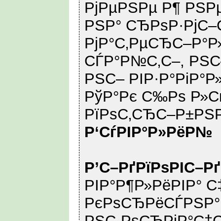
РјРµРЅРµ Р¶ РЅРµ
РЅР° СЂРѕР·РјС
РјР°С‚РµСЂС–Р°Р
СЃР°Р№С‚С–, РЅС–
РЅС– РІР·Р°РіР°Р»
РўР°Рє С‰Рѕ Р»С
РїРѕС‚СЂС–Р±РЅРѕ
Р‘СѓРІР°Р»РёР№
Р’С–РґРїРѕРІС–Р
РІР°Р¶Р»РёРІР° С
РєРѕСЂРёСЃРЅР°
РЅС„РѕСЂРјР°С†С