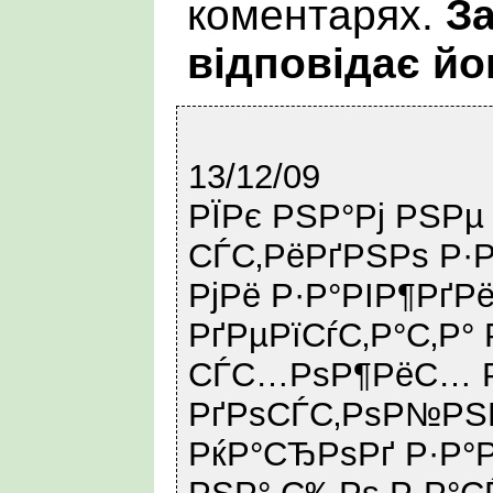
коментарях.
За
відповідає йо
13/12/09
РЇРє РЅР°Рј РЅРµ
СЃС‚РёРґРЅРѕ Р·Р
РјРё Р·Р°РІР¶РґР
РґРµРїСѓС‚Р°С‚Р°
СЃС…РѕР¶РёС… Р
РґРѕСЃС‚РѕР№РЅ
РќР°СЂРѕРґ Р·Р°Р