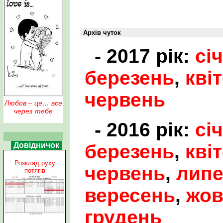
Архів чуток
- 2017 рік:
сі
березень
,
кві
червень
Любов – це… все
через тебе
- 2016 рік:
сі
березень
,
кві
Довідничок
Розклад руху
червень
,
лип
потягів
вересень
,
жов
грудень