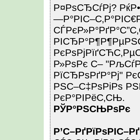
Р¤РѕСЂСѓРј? РќР
—Р°РІС–С‚Р°РІС€
СЃРєР»Р°РґР°С”
РІСЂР°Р¶Р¶РµРЅ
РєРѕРјРїґСЋС‚Рµ
Р»РѕРє С– "РљСѓ
РїСЂРѕРґР°Рј" Р
РЅС–С‡РѕРіРѕ РЅ
РєР°РІРёС‚СЊ.
РЎР°РЅСЊРѕРє
Р’С–РґРїРѕРІС–Р