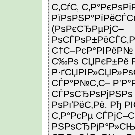
С‚СѓС‚ С‚Р°РєРѕР
РїРѕРЅР°РїРёСЃ
(РѕРєСЂРµРјС–
РѕСЃРѕР±РёСЃС‚Р
С†С–РєР°РІРёР№
С‰Рѕ СЏРєР±Рё 
Р·ґСЏРІР»СЏР»Р
СЃР°Р№С‚С– Р’Р°Р
СЃРѕСЂРѕРјРЅРѕ
РѕРґРёС‚Рё. Рђ Р
С‚Р°РєРµ СЃРјС–С
РЅРѕСЂРјР°Р»С