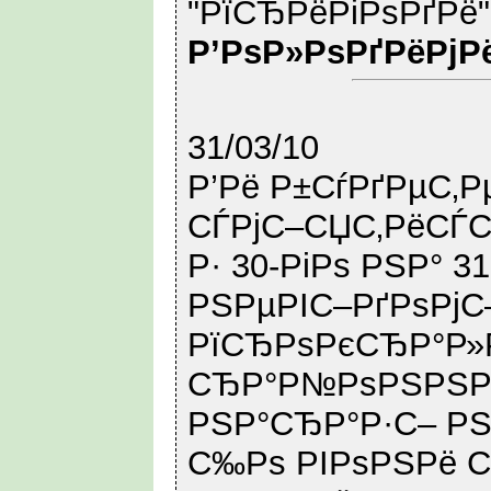
"РїСЂРёРіРѕРґРё"
Р’РѕР»РѕРґРёРјР
31/03/10
Р’Рё Р±СѓРґРµС‚Р
СЃРјС–СЏС‚РёСЃС
Р· 30-РіРѕ РЅР° 
РЅРµРІС–РґРѕРјС
РїСЂРѕРєСЂР°Р»
СЂР°Р№РѕРЅРЅРё
РЅР°СЂР°Р·С– РЅ
С‰Рѕ РІРѕРЅРё С‚