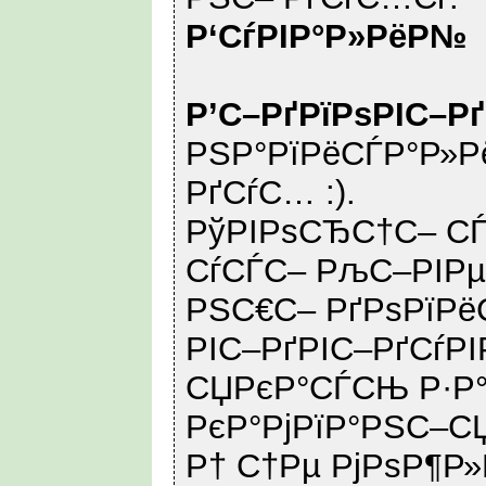
Р‘СѓРІР°Р»РёР№
Р’С–РґРїРѕРІС–Р
РЅР°РїРёСЃР°Р»Рё
РґСѓС… :).
РўРІРѕСЂС†С– СЃ
СѓСЃС– РљС–РІРµ
РЅС€С– РґРѕРїРё
РІС–РґРІС–РґСѓРІ
СЏРєР°СЃСЊ Р·Р
РєР°РјРїР°РЅС–С
Р† С†Рµ РјРѕР¶Р