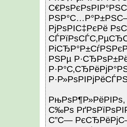
С€РѕРєРѕРІР°РЅС
РЅР°С…Р°Р±РЅС–
РјРѕРІС‡РєРё Рѕ
СЃРїРѕСЃС‚РµСЂС
РіСЂР°Р±СѓРЅРєР
РЅРµ Р·СЂРѕР±Рё
Р·Р°С‚СЂРёРјР°Р
Р·Р»РѕРІРјРёСЃРЅ
РњРѕР¶Р»РёРІРѕ,
С‰Рѕ РґРѕРїРѕРІ
С”С— РєСЂРёРј