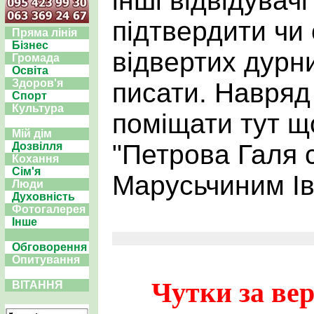
інші відвідувач
підтвердити чи
Пряма лінія
Бізнес
відвертих дурн
Громада
Освіта
Здоров'я
писати. Навряд
Спорт
Культура
поміщати тут щ
Мій дім
"Петрова Галя с
Дозвілля
Кохання
Сім'я
Марусьчиним Ів
Люди
Духовність
Фотогалерея
Інше
Обговорення
Опитування
Чутки за вер
ВІТАННЯ