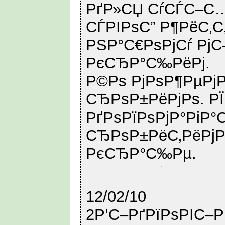
РґР»СЏ СѓСЃС–С
СЃРІРѕС” Р¶РёС‚С
РЅР°С€РѕРјСѓ РјС
РєСЂР°С‰РёРј.
Р©Рѕ РјРѕР¶РµРјРѕ
СЂРѕР±РёРјРѕ. Р
РґРѕРїРѕРјР°РіР°С
СЂРѕР±РёС‚РёРј
РєСЂР°С‰Рµ.
12/02/10
2Р’С–РґРїРѕРІС–Р