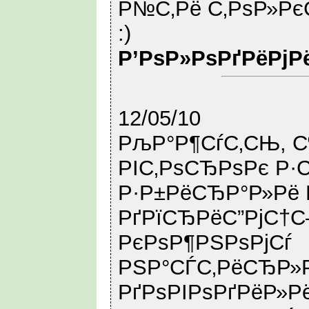
Р№С‚Рё С‚РѕР»Рє
:)
Р’РѕР»РѕРґРёРјР
12/05/10
РљР°Р¶СѓС‚СЊ, С
РІС‚РѕСЂРѕРє Р·
Р·Р±РёСЂР°Р»Рё 
РґРїСЂРёС”РјС†С
РєРѕР¶РЅРѕРјСѓ
РЅР°СЃС‚РёСЂР»
РґРѕРІРѕРґРёР»Рё