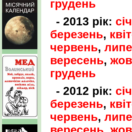
грудень
- 2013 рік:
сі
березень
,
кві
червень
,
лип
вересень
,
жов
грудень
- 2012 рік:
сі
березень
,
кві
червень
,
лип
вересень
,
жов