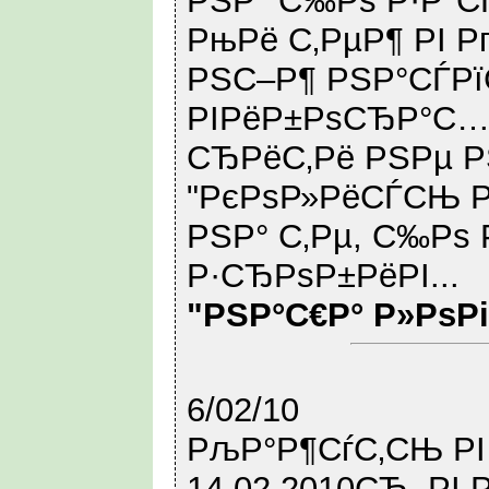
РЅР° С‰Рѕ Р·Р°СЃ
РњРё С‚РµР¶ РІ Р
РЅС–Р¶ РЅР°СЃРї
РІРёР±РѕСЂР°С… 
СЂРёС‚Рё РЅРµ Р
"РєРѕР»РёСЃСЊ Р
РЅР° С‚Рµ, С‰Рѕ 
Р·СЂРѕР±РёРІ...
"РЅР°С€Р° Р»РѕР
6/02/10
РљР°Р¶СѓС‚СЊ Р
14.02.2010СЂ. Р