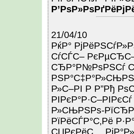
Р’РѕР»РѕРґРёРјР
21/04/10
РќР° РјРёРЅСѓР»Р
СѓСЃС– РєРµСЂС
СЂР°Р№РѕРЅСѓ С
РЅР°С‡Р°Р»СЊРЅ
Р»С–РІ Р Р”Рђ Рѕ
РІРєР°Р·С–РІРєСѓ
Р»СЊРЅРѕ-РїСЂРё
РїРёСЃР°С‚Рё Р·Р
СЏРєРёС… РјР°Р