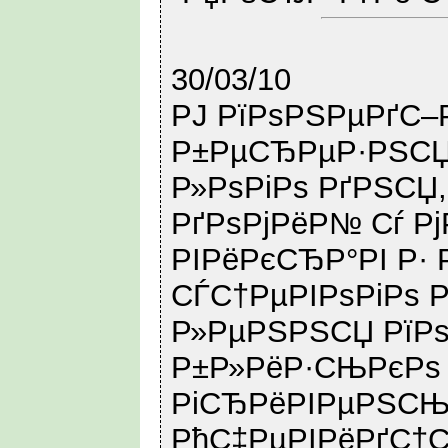
30/03/10
РЈ РїРѕРЅРµРґС–Р
Р±РµСЂРµР·РЅСЏ
Р»РѕРіРѕ РґРЅСЏ
РґРѕРјРёР№ Сѓ Р
РІРёРєСЂР°РІ Р· 
СЃС†РµРІРѕРіРѕ 
Р»РµРЅРЅСЏ РїРѕ
Р±Р»РёР·СЊРєРѕ 
РіСЂРёРІРµРЅСЊ 
РћС‡РµРІРёРґС†С–