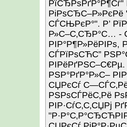
РїСЂРѕРґР°Р¶Сѓ"
РіРѕСЂС–Р»РєРё 
СЃСЊРєР°". Р’ Р
Р»С–С‚СЂР°С… - 
РІР°Р¶Р»РёРІРѕ, 
СЃРїРѕСЋС” РЅР°
РІРёРґРЅС–С€Рµ.
РЅР°РґР°Р»С– РІР
СЏРєСѓ С—СЃС‚Рё
РЅРѕСЃРёС‚Рё Рѕ
РІР·СѓС‚С‚СЏРј Рґ
"Р·Р°С‚Р°СЂСЋРІР
СЏРєСѓ РіР°Р·РµС