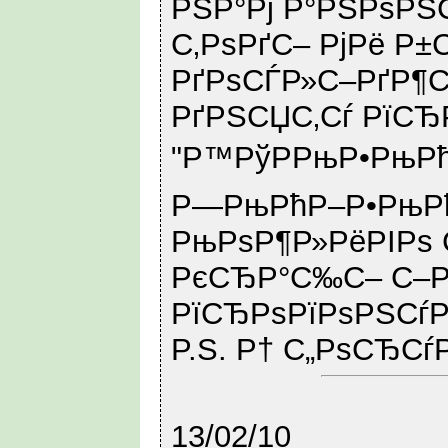
РЅР°Рј Р°РЅРѕРЅ
С‚РѕРґС– РјРё Р±
РґРѕСЃР»С–РґР¶Сѓ
РґРЅСЏС‚Сѓ РїСЂ
"Р™РўРРњР•РњРћ 
Р—РњРћР–Р•РњРћ
РњРѕР¶Р»РёРІРѕ 
РєСЂР°С‰С– С–Р
РїСЂРѕРїРѕРЅСѓ
P.S. Р† С„РѕСЂСѓР
13/02/10