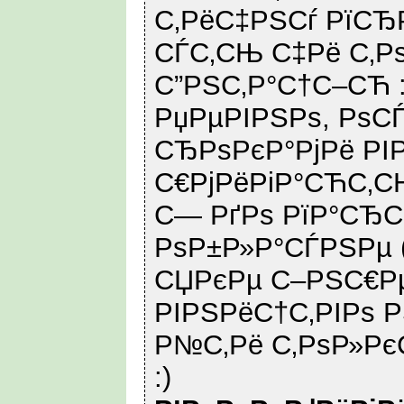
С‚РёС‡РЅСѓ РїС
СЃС‚СЊ С‡Рё С‚Р
С”РЅС‚Р°С†С–СЋ :
РџРµРІРЅРѕ, РѕС
СЂРѕРєР°РјРё РІ
С€РјРёРіР°СЋС‚С
С— РґРѕ РїР°СЂ
РѕР±Р»Р°СЃРЅРµ 
СЏРєРµ С–РЅС€Р
РІРЅРёС†С‚РІРѕ Р
Р№С‚Рё С‚РѕР»Рє
:)