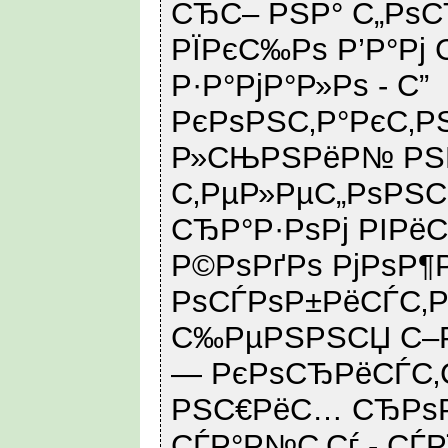
СЂС– РЅР° С„РѕС
РЇРєС‰Рѕ Р’Р°Рј
Р·Р°РјР°Р»Рѕ - С”
РєРѕРЅС‚Р°РєС‚Р
Р»СЊРЅРёР№ РЅР
С‚РµР»РµС„РѕРЅС
СЂР°Р·РѕРј РІРё
Р©РѕРґРѕ РјРѕР¶
РѕСЃРѕР±РёСЃС‚Р
С‰РµРЅРЅСЏ С–Р
— РєРѕСЂРёСЃС‚С
РЅС€РёС… СЂРѕР
СЃР°Р№С‚Сѓ - СЃ