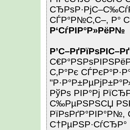
СЂРѕР·РјС–С‰СѓР
СЃР°Р№С‚С–, Р° С
Р‘СѓРІР°Р»РёР№
Р’С–РґРїРѕРІС–Р
С€Р°РЅРѕРІРЅРёР
С‚Р°Рє СЃРєР°Р·Р°
"Р·Р°Р±РµРјР±Р°Р
РўРѕ РІР°Рј РїСЂ
С‰РµРЅРЅСЏ РЅР
РїРѕРґР°РІР°Р№, 
С†РµРЅР·СѓСЂР°