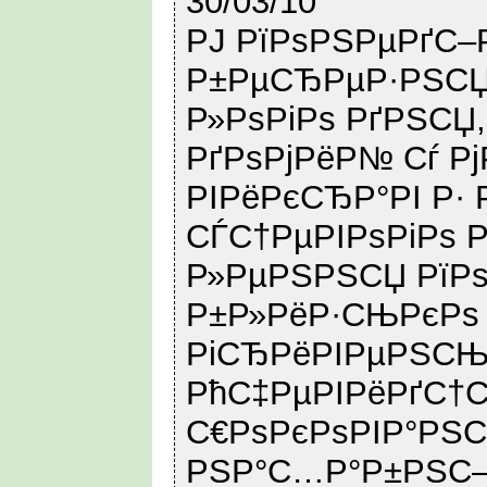
30/03/10
РЈ РїРѕРЅРµРґС–Р
Р±РµСЂРµР·РЅСЏ
Р»РѕРіРѕ РґРЅСЏ
РґРѕРјРёР№ Сѓ Р
РІРёРєСЂР°РІ Р· 
СЃС†РµРІРѕРіРѕ 
Р»РµРЅРЅСЏ РїРѕ
Р±Р»РёР·СЊРєРѕ 
РіСЂРёРІРµРЅСЊ 
РћС‡РµРІРёРґС†С–
С€РѕРєРѕРІР°РЅС
РЅР°С…Р°Р±РЅС–