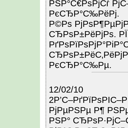
РЅР°С€РѕРјСѓ РјС
РєСЂР°С‰РёРј.
Р©Рѕ РјРѕР¶РµРјРѕ
СЂРѕР±РёРјРѕ. Р
РґРѕРїРѕРјР°РіР°С
СЂРѕР±РёС‚РёРј
РєСЂР°С‰Рµ.
12/02/10
2Р’С–РґРїРѕРІС–Р
РјРµРЅРµ Р¶ РЅРµ
РЅР° СЂРѕР·РјС