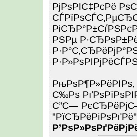
РјРѕРІС‡РєРё Рѕ
СЃРїРѕСЃС‚РµСЂС
РіСЂР°Р±СѓРЅРєР
РЅРµ Р·СЂРѕР±Рё
Р·Р°С‚СЂРёРјР°Р
Р·Р»РѕРІРјРёСЃРЅ
РњРѕР¶Р»РёРІРѕ,
С‰Рѕ РґРѕРїРѕРІ
С”С— РєСЂРёРј
"РїСЂРёРіРѕРґРё"
Р’РѕР»РѕРґРёРјР