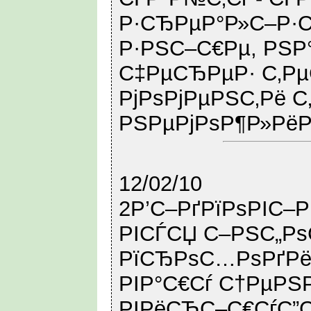
Р·СЂРµР°Р»С–Р·Сѓ
Р·РЅС–С€Рµ, РЅР
С‡РµСЂРµР· С‚Р
РјРѕРјРµРЅС‚Рё С
РЅРµРјРѕР¶Р»РёР
12/02/10
2Р’С–РґРїРѕРІС–
РІСЃСЏ С–РЅС„Р
РїСЂРѕС…РѕРґРё
РІР°С€Сѓ С†РµРЅР
РІРёСЂС–С€СѓС”С