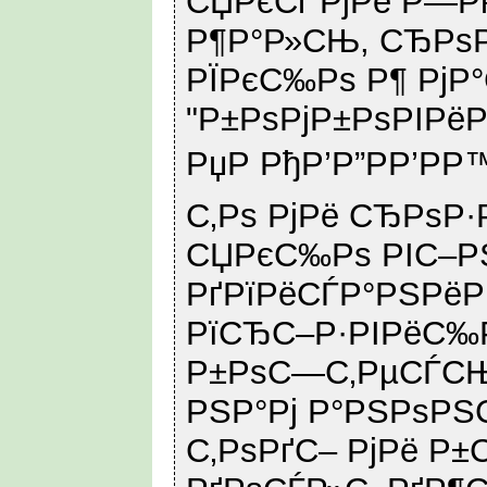
СЏРєСѓ РјРё Р—Р
Р¶Р°Р»СЊ, СЂРѕР
РЇРєС‰Рѕ Р¶ РјР°
"Р±РѕРјР±РѕРІРё
РџР РђР’Р”РР’РР
С‚Рѕ РјРё СЂРѕР·
СЏРєС‰Рѕ РІС–РЅ
РґРїРёСЃР°РЅРёР
РїСЂС–Р·РІРёС‰Р
Р±РѕС—С‚РµСЃСЊ
РЅР°Рј Р°РЅРѕРЅ
С‚РѕРґС– РјРё Р±