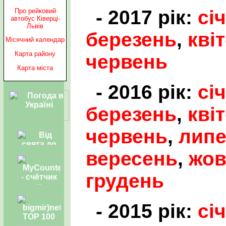
- 2017 рік:
сі
Про рейковий
автобус Ківерці-
Львів
березень
,
кві
Місячний календар
Карта району
червень
Карта міста
- 2016 рік:
сі
березень
,
кві
червень
,
лип
вересень
,
жов
грудень
- 2015 рік:
сі