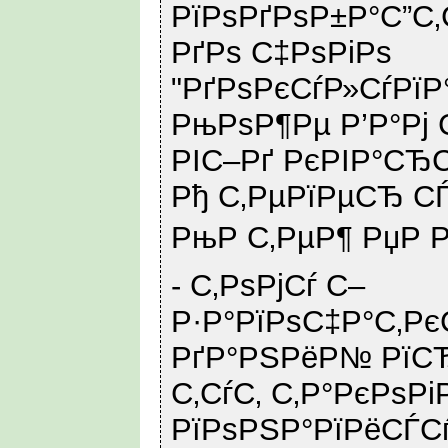
РїРѕРґРѕР±Р°С”С
РґРѕ С‡РѕРіРѕ
"РґРѕРєСѓР»СѓРї
РњРѕР¶Рµ Р’Р°Рј
РІС–Рґ РєРІР°СЂС
Рђ С‚РµРїРµСЂ 
РњР С‚РµР¶ РџР Р
- С‚РѕРјСѓ С–
Р·Р°РїРѕС‡Р°С‚Рє
РґР°РЅРёР№ РїСЂ
С‚СѓС‚ С‚Р°РєРѕР
РїРѕРЅР°РїРёСЃ