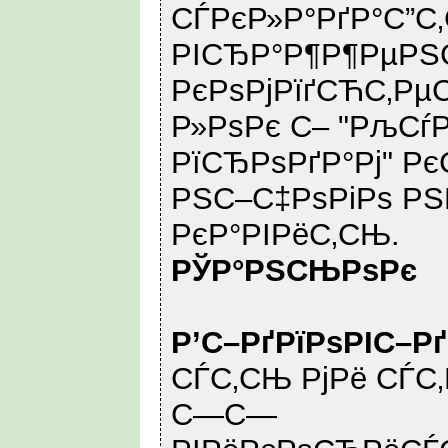
СЃРєР»Р°РґР°С”
РІСЂР°Р¶Р¶РµРЅ
РєРѕРјРїґСЋС‚Рµ
Р»РѕРє С– "РљСѓ
РїСЂРѕРґР°Рј" Р
РЅС–С‡РѕРіРѕ РЅ
РєР°РІРёС‚СЊ.
РЎР°РЅСЊРѕРє
Р’С–РґРїРѕРІС–Р
СЃС‚СЊ РјРё СЃС
С—С—