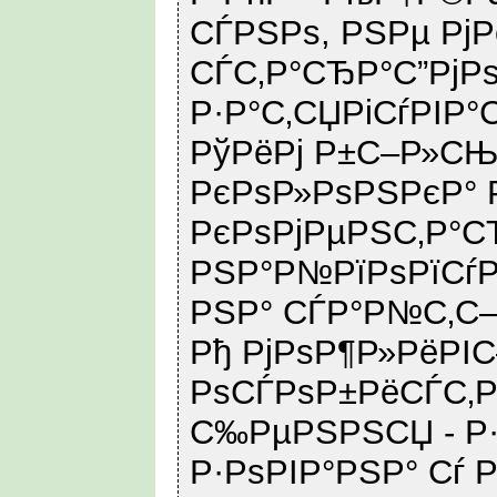
СЃРЅРѕ, РЅРµ РјР
СЃС‚Р°СЂР°С”Рј
Р·Р°С‚СЏРіСѓРІР°С
РўРёРј Р±С–Р»СЊ
РєРѕР»РѕРЅРєР°
РєРѕРјРµРЅС‚Р°С
РЅР°Р№РїРѕРїСѓ
РЅР° СЃР°Р№С‚С–
Рђ РјРѕР¶Р»РёРІ
РѕСЃРѕР±РёСЃС‚Р
С‰РµРЅРЅСЏ - Р
Р·РѕРІР°РЅР° Сѓ 