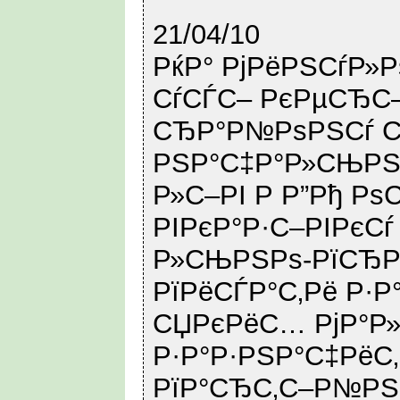
21/04/10
РќР° РјРёРЅСѓР»Р
СѓСЃС– РєРµСЂС
СЂР°Р№РѕРЅСѓ С
РЅР°С‡Р°Р»СЊРЅ
Р»С–РІ Р Р”Рђ Рѕ
РІРєР°Р·С–РІРєСѓ
Р»СЊРЅРѕ-РїСЂРё
РїРёСЃР°С‚Рё Р·Р
СЏРєРёС… РјР°Р
Р·Р°Р·РЅР°С‡РёС
РїР°СЂС‚С–Р№РЅ