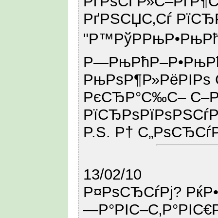
РґРѕСЃР»С–РґР¶Сѓ
РґРЅСЏС‚Сѓ РїСЂ
"Р™РўРРњР•РњРћ 
Р—РњРћР–Р•РњРћ
РњРѕР¶Р»РёРІРѕ 
РєСЂР°С‰С– С–Р
РїСЂРѕРїРѕРЅСѓ
P.S. Р† С„РѕСЂСѓР
13/02/10
Р¤РѕСЂСѓРј? РќР
—Р°РІС–С‚Р°РІС€