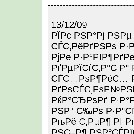
13/12/09
РЇРє РЅР°Рј РЅРµ
СЃС‚РёРґРЅРѕ Р·Р
РјРё Р·Р°РІР¶РґР
РґРµРїСѓС‚Р°С‚Р°
СЃС…РѕР¶РёС… Р
РґРѕСЃС‚РѕР№РЅ
РќР°СЂРѕРґ Р·Р°Р
РЅР° С‰Рѕ Р·Р°СЃ
РњРё С‚РµР¶ РІ Р
РЅС–Р¶ РЅР°СЃРї