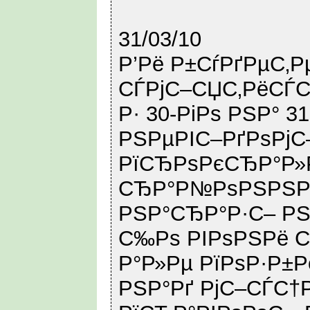
31/03/10
Р’Рё Р±СѓРґРµС‚Р
СЃРјС–СЏС‚РёСЃС
Р· 30-РіРѕ РЅР° 
РЅРµРІС–РґРѕРјС
РїСЂРѕРєСЂР°Р»
СЂР°Р№РѕРЅРЅРё
РЅР°СЂР°Р·С– РЅ
С‰Рѕ РІРѕРЅРё С‚
Р°Р»Рµ РїРѕР·Р±Р
РЅР°Рґ РјС–СЃС†