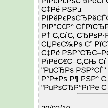
РІРёРєРѕСЂРёСЃС
С‡Рё РЅРµ
РІРёРєРѕСЂРёСЃС‚
РІР°С€Р° СЃРїСЂР
Р† С‚СѓС‚ СЂРѕР·
СЏРєС‰Рѕ С” Рї
С‡Рё РЅР°СЂС–Р
РїРёС€С–С‚СЊ Сѓ
"РџСЂРѕ РЅР°СЃ"
Р°Р±Рѕ Р¶ РЅР° С
"РџРѕСЂР°РґРё С–