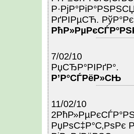
Р·РјР°РіР°РЅРЅСЏ
РґРІРµСЋ. РўР°Р
РћР»РµРєСЃР°РЅ
7/02/10
РџСЂР°РІРґР°.
Р’Р°СЃРёР»СЊ
11/02/10
2РћР»РµРєСЃР°РЅ
РџРѕС‡Р°С‚РѕРє 