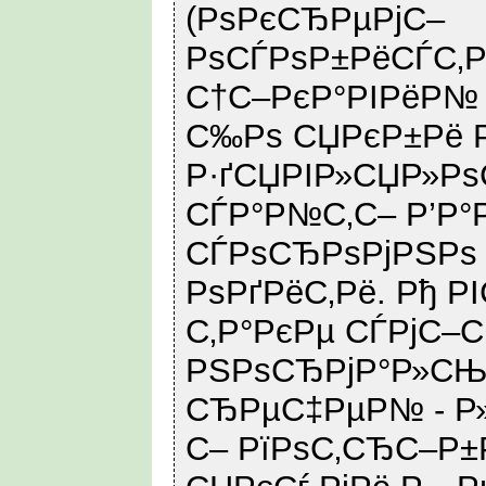
(РѕРєСЂРµРјС–
РѕСЃРѕР±РёСЃС‚Р
С†С–РєР°РІРёР№
С‰Рѕ СЏРєР±Рё 
Р·ґСЏРІР»СЏР»Р
СЃР°Р№С‚С– Р’Р°Р
СЃРѕСЂРѕРјРЅРѕ
РѕРґРёС‚Рё. Рђ Р
С‚Р°РєРµ СЃРјС–С
РЅРѕСЂРјР°Р»С
СЂРµС‡РµР№ - Р
С– РїРѕС‚СЂС–Р±