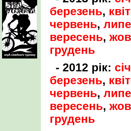
березень
,
кві
червень
,
лип
вересень
,
жов
грудень
- 2012 рік:
сі
березень
,
кві
червень
,
лип
вересень
,
жов
грудень