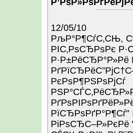
Р’РѕР»РѕРґРёРјР
12/05/10
РљР°Р¶СѓС‚СЊ, С
РІС‚РѕСЂРѕРє Р·
Р·Р±РёСЂР°Р»Рё 
РґРїСЂРёС”РјС†С
РєРѕР¶РЅРѕРјСѓ
РЅР°СЃС‚РёСЂР»
РґРѕРІРѕРґРёР»Рё
РїСЂРѕРґР°Р¶Сѓ"
РіРѕСЂС–Р»РєРё 