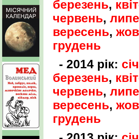
березень
,
кві
червень
,
лип
вересень
,
жов
грудень
- 2014 рік:
сі
березень
,
кві
червень
,
лип
вересень
,
жов
грудень
- 2013 рік:
сі