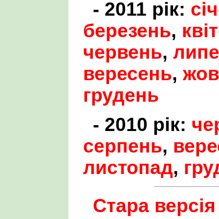
- 2011 рік:
сі
березень
,
кві
червень
,
лип
вересень
,
жов
грудень
- 2010 рік:
че
серпень
,
вере
листопад
,
гру
Стара версія