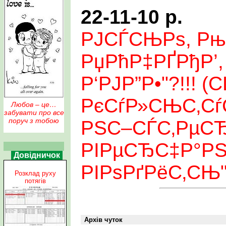
22-11-10 р.
РЈСЃСЊРѕ, Р
РџРћР‡РҐРђР’,
Р‘РЈР”Р•"?!!! (
РєСѓР»СЊС‚Сѓ
Любов – це…
забувати про все
поруч з тобою
РЅС–СЃС‚РµСЂ
РІРµСЂС‡Р°РЅ
Довідничок
РІРѕРґРёС‚СЊ"
Розклад руху
потягів
Архів чуток