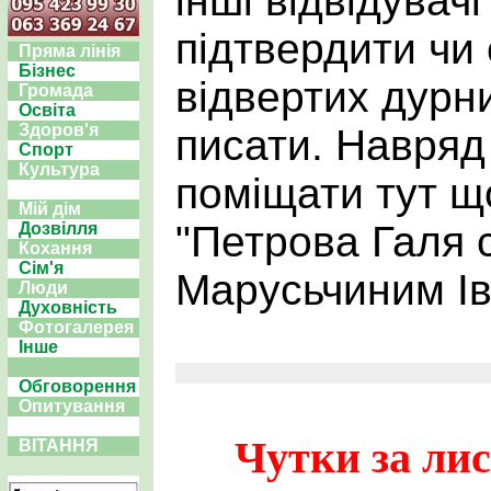
інші відвідувач
підтвердити чи
Пряма лінія
Бізнес
відвертих дурн
Громада
Освіта
Здоров'я
писати. Навряд
Спорт
Культура
поміщати тут щ
Мій дім
"Петрова Галя с
Дозвілля
Кохання
Сім'я
Марусьчиним Ів
Люди
Духовність
Фотогалерея
Інше
Обговорення
Опитування
Чутки за лис
ВІТАННЯ