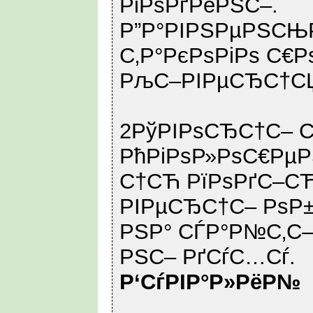
РіРѕРґРёРЅС–.
Р”Р°РІРЅРµРЅСЊР
С‚Р°РєРѕРіРѕ С€Р
РљС–РІРµСЂС†С
2РўРІРѕСЂС†С– С
РћРіРѕР»РѕС€Рµ
С†СЋ РїРѕРґС–СЋ
РІРµСЂС†С– РѕР±
РЅР° СЃР°Р№С‚С–
РЅС– РґСѓС…Сѓ.
Р‘СѓРІР°Р»РёР№