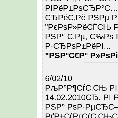
РІРёР±РѕСЂР°С… 
СЂРёС‚Рё РЅРµ Р
"РєРѕР»РёСЃСЊ Р
РЅР° С‚Рµ, С‰Рѕ 
Р·СЂРѕР±РёРІ...
"РЅР°С€Р° Р»РѕР
6/02/10
РљР°Р¶СѓС‚СЊ Р
14.02.2010СЂ. Р
РЅР° РѕР·РµСЂС–
РґР±СѓРґСѓС‚СЊ