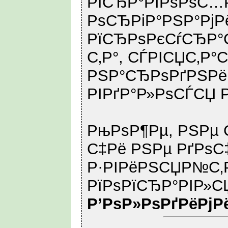
РїСЂР°РІРѕРѕС…
РѕСЂРіР°РЅР°РјР
РїСЂРѕРєСѓСЂР°С
С‚Р°, СЃРІСЏС‚Р°
РЅР°СЂРѕРґРЅРё
РІРґР°Р»РѕСЃСЏ РЅ
РњРѕР¶Рµ, РЅРµ С
С‡Рё РЅРµ РґРѕС‡
Р·РІРёРЅСЏР№С‚
РїРѕРїСЂР°РІР»С
Р’РѕР»РѕРґРёРјР