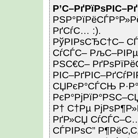
Р’С–РґРїРѕРІС–Р
РЅР°РїРёСЃР°Р»Рё
РґСѓС… :).
РўРІРѕСЂС†С– СЃ
СѓСЃС– РљС–РІРµ
РЅС€С– РґРѕРїРё
РІС–РґРІС–РґСѓРІ
СЏРєР°СЃСЊ Р·Р
РєР°РјРїР°РЅС–С
Р† С†Рµ РјРѕР¶Р
РґР»СЏ СѓСЃС–С
СЃРІРѕС” Р¶РёС‚С