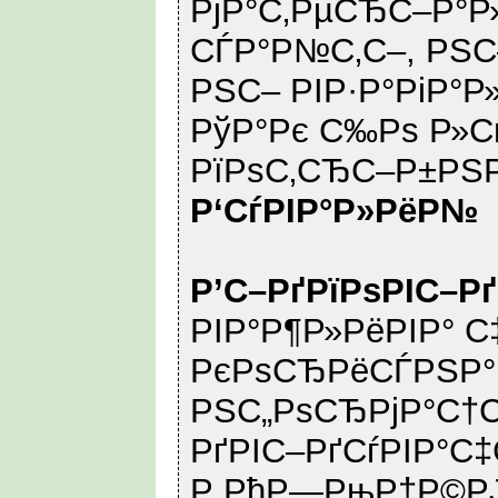
РјР°С‚РµСЂС–Р°Р
СЃР°Р№С‚С–, РЅС–
РЅС– РІР·Р°РіР°Р»
РўР°Рє С‰Рѕ Р»С
РїРѕС‚СЂС–Р±РЅРѕ
Р‘СѓРІР°Р»РёР№
Р’С–РґРїРѕРІС–Р
РІР°Р¶Р»РёРІР° С
РєРѕСЂРёСЃРЅР°
РЅС„РѕСЂРјР°С†С
РґРІС–РґСѓРІР°С
Р РћР—РњР†Р©РЈ