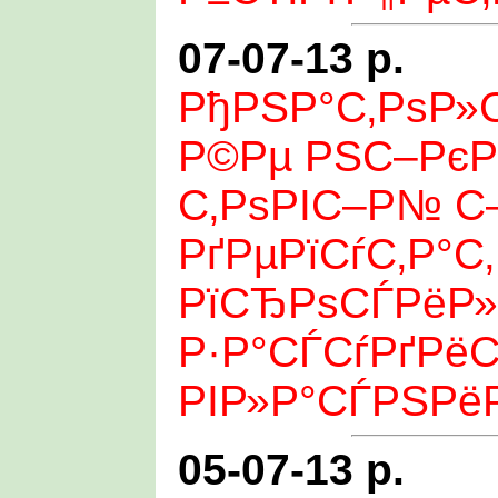
07-07-13 р.
РђРЅР°С‚РѕР»С
Р©Рµ РЅС–РєРѕ
С‚РѕРІС–Р№ 
РґРµРїСѓС‚Р°С
РїСЂРѕСЃРёР»
Р·Р°СЃСѓРґРёС
РІР»Р°СЃРЅРё
05-07-13 р.