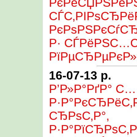
РєРёСЏРЅРёР
СЃС‚РІРѕСЂРё
РєРѕРЅРєСѓСЂ
Р· СЃРёРЅС…
РїРµСЂРµРєР»
16-07-13 р.
Р’Р»Р°РґР° С
Р·Р°РєСЂРёС‚
СЂРѕС‚Р°,
Р·Р°РїСЂРѕС‚