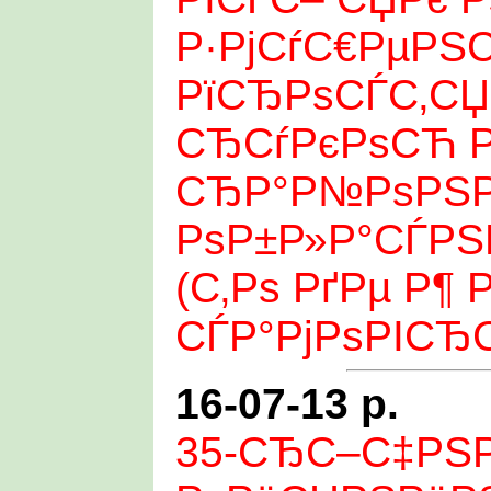
Р·РјСѓС€РµРЅС
РїСЂРѕСЃС‚СЏ
СЂСѓРєРѕСЋ Р
СЂР°Р№РѕРЅР
РѕР±Р»Р°СЃРЅ
(С‚Рѕ РґРµ Р¶
СЃР°РјРѕРІСЂ
16-07-13 р.
35-СЂС–С‡РЅ