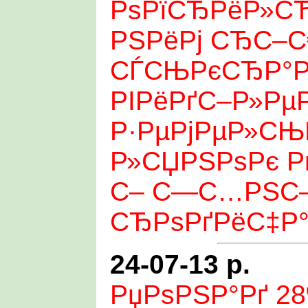
РѕРїСЂРёР»С
РЅРёРј СЂС–С
СЃСЊРєСЂР°Р
РІРёРґС–Р»Рµ
Р·РµРјРµР»С
Р»СЏРЅРѕРє Рґ
С– С—С…РЅС–
СЂРѕРґРёС‡Р°
24-07-13 р.
РџРѕРЅР°Рґ 2