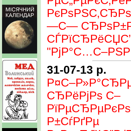
РµС„РµРєС‚Рё
РєРѕРЅС‚СЂРѕ
—С— СЂРѕР±Р
СЃРїСЂРёСЏС”
"РјР°С…С–РЅР
31-07-13 р.
Р¤С–Р»Р°СЂРµС
СЂРёРјРѕ С–
РїРµСЂРµРєРѕ
Р±СѓРґРµ