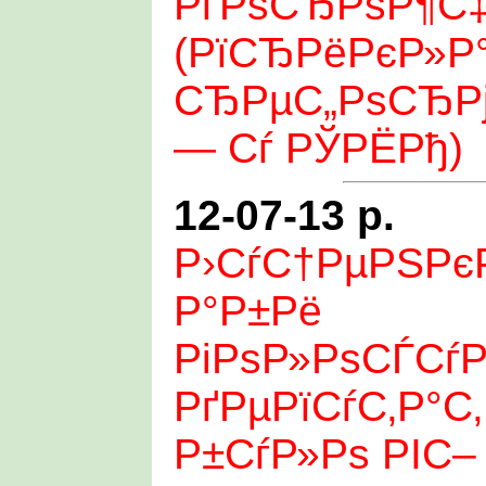
РґРѕСЂРѕР¶С
(РїСЂРёРєР»Р
СЂРµС„РѕСЂРј
— Сѓ РЎРЁРђ)
12-07-13 р.
Р›СѓС†РµРЅРє
Р°Р±Рё
РіРѕР»РѕСЃСѓ
РґРµРїСѓС‚Р°С
Р±СѓР»Рѕ РІС–