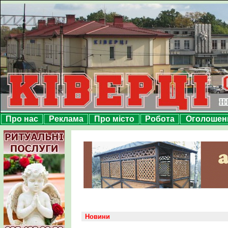
Про нас
Реклама
Про місто
Робота
Оголошен
Новини