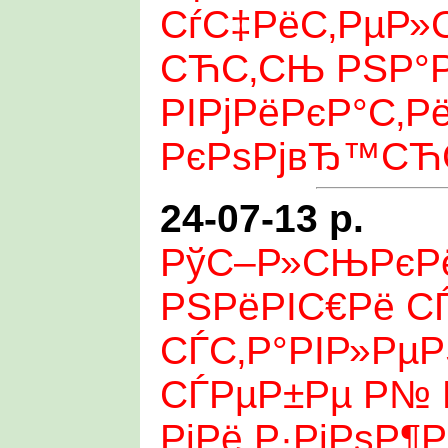
СѓС‡РёС‚РµР»С
СЋС‚СЊ РЅР°
РІРјРёРєР°С‚Р
РєРѕРјвЂ™СЋ
24-07-13 р.
РўС–Р»СЊРєРё
РЅРёРІС€Рё СЃ
СЃС‚Р°РІР»Рµ
СЃРµР±Рµ Р№ 
РјРё Р·РјРѕР¶Р