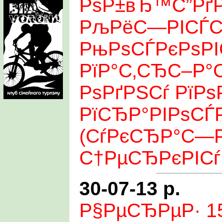
РѕР±вЂ™С”Рґ
РљРёС—РІСЃС
РњРѕСЃРєРѕРІ
РїР°С‚СЂС–Р°
РѕРґРЅСѓ РїРѕ
РїСЂР°РІРѕСЃ
(СѓРєСЂР°С—
С†РµСЂРєРІСѓ.
30-07-13 р.
Р§РµСЂРµР· 1