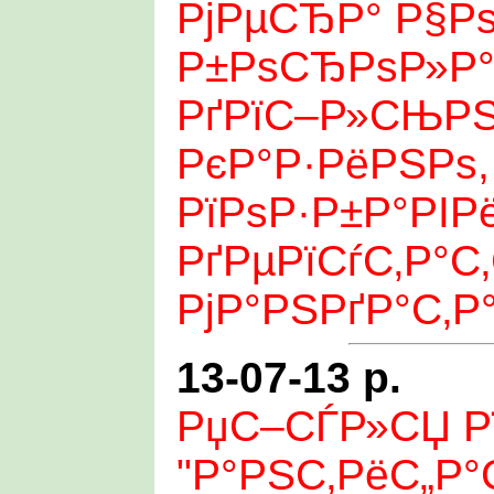
РјРµСЂР° Р§Рѕ
Р±РѕСЂРѕР»Р°
РґРїС–Р»СЊРЅ
РєР°Р·РёРЅРѕ,
РїРѕР·Р±Р°РІР
РґРµРїСѓС‚Р°С
РјР°РЅРґР°С‚Р
13-07-13 р.
РџС–СЃР»СЏ Р
"Р°РЅС‚РёС„Р