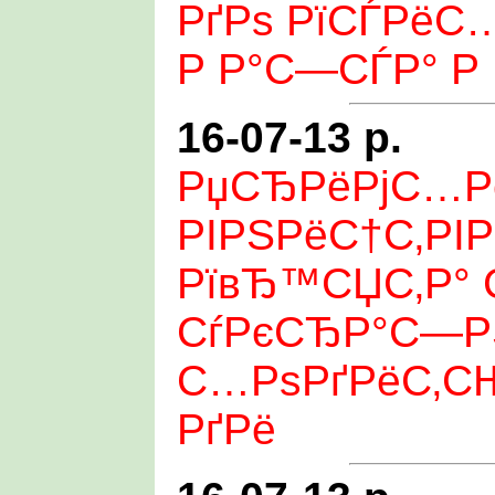
РґРѕ РїСЃРёС
Р Р°С—СЃР° Р
16-07-13 р.
РџСЂРёРјС…Р
РІРЅРёС†С‚РІР
РївЂ™СЏС‚Р° 
СѓРєСЂР°С—Р
С…РѕРґРёС‚СЊ
РґРё