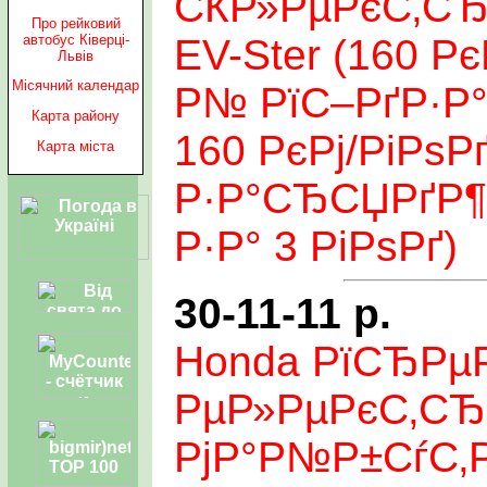
СЌР»РµРєС‚С
Про рейковий
автобус Ківерці-
EV-Ster (160 Р
Львів
Місячний календар
Р№ РїС–РґР·Р
Карта району
160 РєРј/РіРѕРґ
Карта міста
Р·Р°СЂСЏРґР¶
Р·Р° 3 РіРѕРґ)
30-11-11 р.
Honda РїСЂРµР
РµР»РµРєС‚С
РјР°Р№Р±СѓС‚