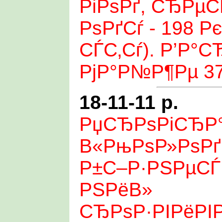
РіРѕРґ, СЂРµ
РѕРґСѓ - 198 Рє
СЃС‚Сѓ). Р’Р°
РјР°Р№Р¶Рµ 37
18-11-11 р.
РџСЂРѕРіСЂР°
В«РњРѕР»РѕР
Р±С–Р·РЅРµС
РЅРёВ»
СЂРѕР·РІРёРІР