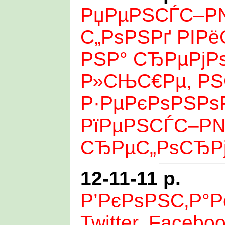
РџРµРЅСЃС–
С„РѕРЅРґ РІРё
РЅР° СЂРµРјР
Р»СЊС€Рµ, РЅ
Р·РµРєРѕРЅРѕ
РїРµРЅСЃС–
СЂРµС„РѕСЂР
12-11-11 р.
Р’РєРѕРЅС‚Р°Р
Twitter, Faceb