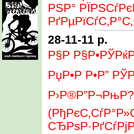
РЅР° РЇРЅСѓРє
РґРµРїСѓС‚Р°С
28-11-11 р.
Р§Р Р§Р•РЎРќ
РџР•Р Р•Р” РЎ
Р›Р®Р”Р¬РњР?
(РђРєС‚СѓР°Р
СЂРѕР·РґСѓРј