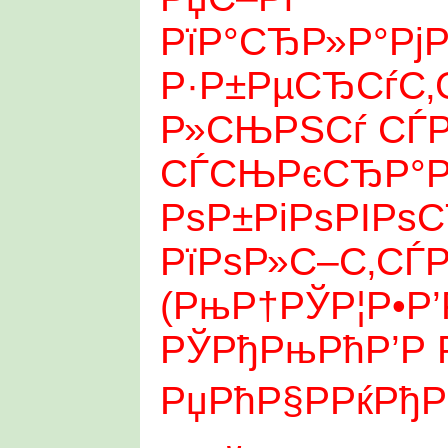
РїР°СЂР»Р°РјР
Р·Р±РµСЂСѓС‚
Р»СЊРЅСѓ СЃР
СЃСЊРєСЂР°Р
РѕР±РіРѕРІРѕ
РїРѕР»С–С‚СЃ
(РњР†РЎР¦Р•Р’
РЎРђРњРћР’Р Р
РџРћР§РРќРђР