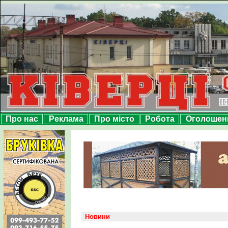
Про нас
Реклама
Про місто
Робота
Оголошен
Новини