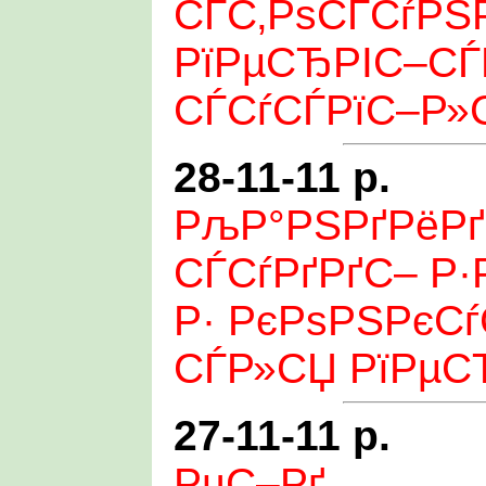
СЃС‚РѕСЃСѓРЅ
РїРµСЂРІС–С
СЃСѓСЃРїС–Р»
28-11-11 р.
РљР°РЅРґРёРґР
СЃСѓРґРґС– Р
Р· РєРѕРЅРєСѓ
СЃР»СЏ РїРµС
27-11-11 р.
РџС–Рґ