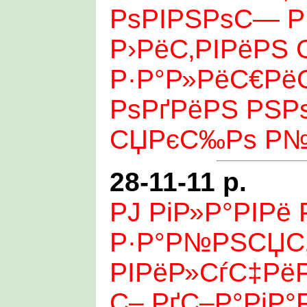
РѕРІРЅРѕС— Р 
Р›РёС‚РІРёРЅ
Р·Р°Р»РёС€Рё
РѕРґРёРЅ РЅРѕ
СЏРєС‰Рѕ Р№Рѕ
28-11-11 р.
РЈ РіР»Р°РІРё
Р·Р°Р№РЅСЏС‚
РІРёР»СѓС‡РёР
С– РґС–Р°РјР°