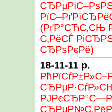
СЂРµРіС–РѕР
РїС–РґРїСЂРё
(РґР°СЋС‚СЊ 
С‚РёСЃ РіСЂР
СЂРѕРєРё)
18-11-11 р.
РћРїСѓР±Р»С–
СЂРµР·СѓР»СЊ
РЈРєСЂР°С—Р
СЂРµР№С‚РёР