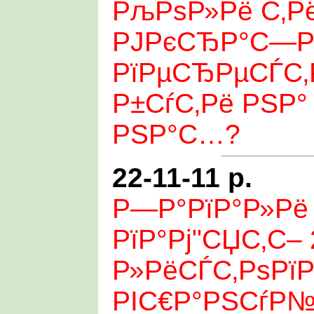
РљРѕР»Рё С‚Рё,
РЈРєСЂР°С—Р
РїРµСЂРµСЃС‚
Р±СѓС‚Рё РЅР°
РЅР°С…?
22-11-11 р.
Р—Р°РїР°Р»Рё
РїР°Рј"СЏС‚С– 
Р»РёСЃС‚РѕРїР
РІС€Р°РЅСѓР№