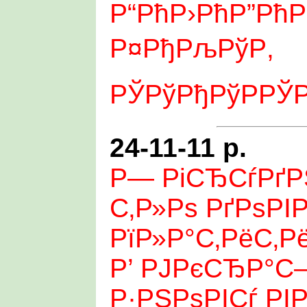
Р“РћР›РћР”РћР
Р¤РђРљРўР,
РЎРўРђРўРРЎ
24-11-11 р.
Р— РіСЂСѓРґР
С‚Р»Рѕ РґРѕР
РїР»Р°С‚РёС‚
Р’ РЈРєСЂР°
Р·РЅРѕРІСѓ Р