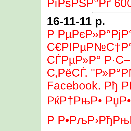
РїРѕРЅР°Рґ 600 
16-11-11 р.
Р РµРєР»Р°РјР
С€РІРµР№С†Р
СЃРµР»Р° Р·С
С‚РёСЃ. "Р»Р°
Facebook. Рђ 
РќР†РњР• РџР
Р Р•РљР›РђРњ