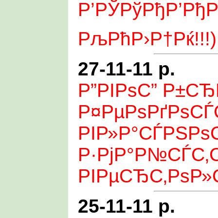
Р’РЎРўРђР’РђР
РљРћР›Р†Рќ!!!)
27-11-11 р.
Р”РІРѕС” Р±СЂ
Р¤РµРѕРґРѕС
РІР»Р°СЃРЅРѕ
Р·РјР°Р№СЃС‚
РІРµСЂС‚РѕР»
25-11-11 р.