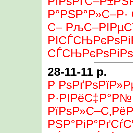
РїРѕРґС–Р±Р
Р°РЅР°Р»С–Р·
С– РљС–РІРµ
РІСЃСЊРєРѕРі
СЃСЊРєРѕРіРѕ 
28-11-11 р.
Р РѕРґРѕРїР»
Р·РІРёС‡Р°Р№
РїРѕР»С–С‚РёР
РЅР°РіР°РґСѓС