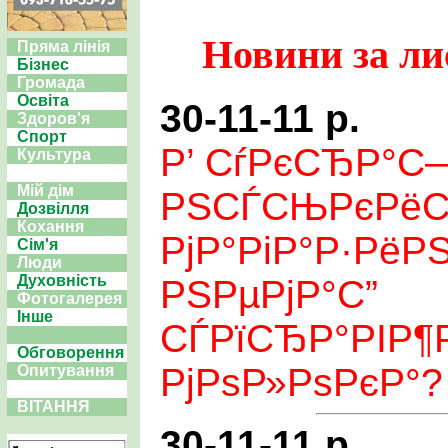
Новини за ли
Пряма лінія
Бізнес
Громада
Освіта
30-11-11 р.
Здоров'я
Спорт
Р’ СѓРєСЂР°С
Культура
Мій дім
РЅСЃСЊРєРё
Дозвілля
Кохання
РјР°РіР°Р·Рё
Сім'я
Люди
Духовність
РЅРµРјР°С”
Фотогалерея
Інше
СЃРїСЂР°РІР¶
Обговорення
РјРѕР»РѕРєР°?
Опитування
ВІТАННЯ
30-11-11 р.