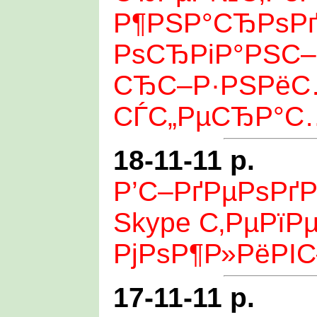
Р¶РЅР°СЂРѕР
РѕСЂРіР°РЅС–
СЂС–Р·РЅРё
СЃС„РµСЂР°С…
18-11-11 р.
Р’С–РґРµРѕРґ
Skype С‚РµРїР
РјРѕР¶Р»РёРІС–
17-11-11 р.