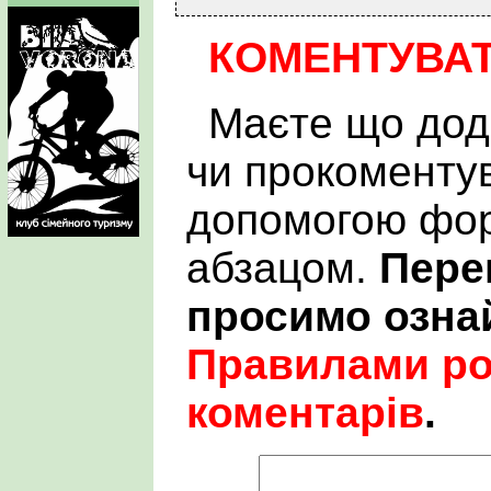
КОМЕНТУВА
Маєте що дод
чи прокоменту
допомогою фор
абзацом.
Пере
просимо озна
Правилами р
коментарів
.