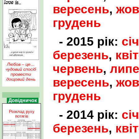
вересень
,
жов
грудень
- 2015 рік:
сі
березень
,
кві
Любов – це…
червень
,
лип
чудовий спосіб
провести
вересень
,
жов
дощовий день
грудень
Довідничок
- 2014 рік:
сі
Розклад руху
потягів
березень
,
кві