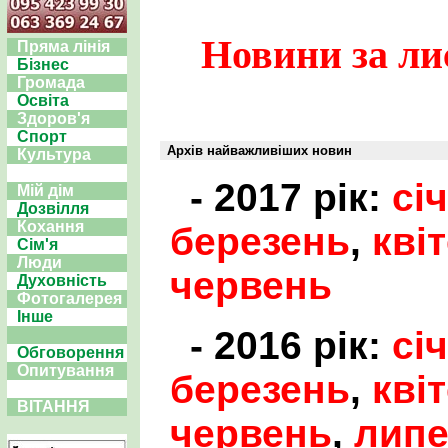
Новини за ли
Пряма лінія
Бізнес
Громада
Освіта
Здоров'я
Спорт
Архів найважливіших новин
Культура
- 2017 рік:
сі
Мій дім
Дозвілля
Кохання
березень
,
кві
Сім'я
Люди
червень
Духовність
Фотогалерея
Інше
- 2016 рік:
сі
Обговорення
Опитування
березень
,
кві
ВІТАННЯ
червень
,
лип