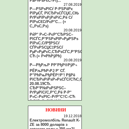
Р±Р»РѕРєС–РІ)...
27.08.2019
Р—РЅРѕРІСѓ Р·РЅРёРє
РїРµСЃ, РїСЂРѕСЃСЏС‚СЊ
РґРѕРїРѕРјРѕРіС‚Рё Сѓ
РїРѕС€СѓРєР°С… (+
С„РѕС‚Рѕ)
20.08.2019
РќР° Р»С–РєР°СЂРЅС–
РІСЃС‚Р°РЅРѕРІР»РµРЅРѕ
РїРѕС‚СѓР¶РЅСѓ
СЃРѕРЅСЏС‡РЅСѓ
РµР»РµРєС‚СЂРѕСЃС‚Р°РЅС†С–
СЋ (+ Р¤РћРўРћ)
20.08.2019
Р—РђРљР РР’РђР®РўР¬
РЁРљРћР›РЈ Р’ СЃ.
Р”РћРњРђРЁР†Р’! Р§Рё
РїСЂРѕРіРѕР»РѕСЃСѓСЋС‚СЊ
20.08.19СЂ.
СЂР°Р№РѕРЅРЅС–
РґРµРїСѓС‚Р°С‚Рё Р·Р°
Р»С–РєРІС–РґР°С†С–СЋ
Р·Р°РєР»Р°РґСѓ?
20.08.2019
Рў.Р·РІ. СЂР°Р№СЂР°РґР°
НОВИНИ
Р·Р°С‚СЏРіСѓС”
19.12.2018
РїСЂРѕС†РµСЃ Р»С–РєРІС–
Електромолбіль Renault K-
РґР°С†С–С—
ZE за 8000 доларів з
СЂР°Р№РѕРЅРєРё С‚Р°
запасом ходу у 250 км?!