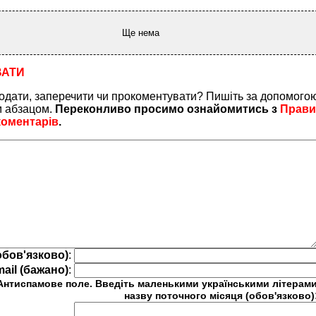
Ще нема
ВАТИ
одати, заперечити чи прокоментувати? Пишіть за допомого
м абзацом.
Переконливо просимо ознайомитись з
Прав
коментарів
.
обов'язково)
:
mail (бажано)
:
Антиспамове поле. Введіть маленькими українськими літерам
назву поточного місяця (обов'язково)