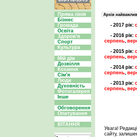
Пряма лінія
Архів найважли
Бізнес
- 2017 рік:
Громада
Освіта
- 2016 рік:
Здоров'я
серпень
,
вер
Спорт
Культура
- 2015 рік:
серпень
,
вер
Мій дім
Дозвілля
- 2014 рік:
Кохання
серпень
,
вер
Сім'я
Люди
- 2013 рік:
Духовність
серпень
,
вер
Фотогалерея
Інше
Обговорення
Опитування
ВІТАННЯ
Увага! Редакц
сайту, залише