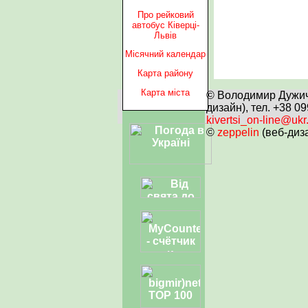
Про рейковий
автобус Ківерці-
Львів
Місячний календар
Карта району
Карта міста
© Володимир Дужич 
дизайн), тел. +38 0
kivertsi_on-line@ukr
©
zeppelin
(веб-диз