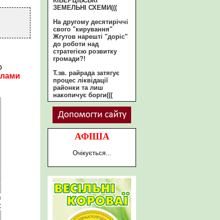
КІВЕРЦІВСЬКІ
ЗЕМЕЛЬНІ СХЕМИ(((
На другому десятиріччі
свого "кирування"
Жгутов нарешті "доріс"
до роботи над
стратегією розвитку
громади?!
ю
Т.зв. райрада затягує
илами
процес ліквідації
районки та лиш
накопичує борги(((
АФІША
Очікується...
и
: