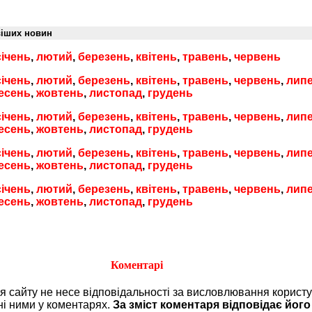
віших новин
січень
,
лютий
,
березень
,
квітень
,
травень
,
червень
січень
,
лютий
,
березень
,
квітень
,
травень
,
червень
,
лип
есень
,
жовтень
,
листопад
,
грудень
січень
,
лютий
,
березень
,
квітень
,
травень
,
червень
,
лип
есень
,
жовтень
,
листопад
,
грудень
січень
,
лютий
,
березень
,
квітень
,
травень
,
червень
,
лип
есень
,
жовтень
,
листопад
,
грудень
січень
,
лютий
,
березень
,
квітень
,
травень
,
червень
,
лип
есень
,
жовтень
,
листопад
,
грудень
Коментарі
ія сайту не несе відповідальності за висловлювання користу
ні ними у коментарях.
За зміст коментаря відповідає його