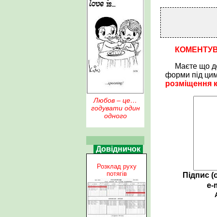
КОМЕНТУ
Маєте що д
форми під ци
розміщення 
Любов – це…
годувати один
одного
Довідничок
Розклад руху
потягів
Підпис (
e-