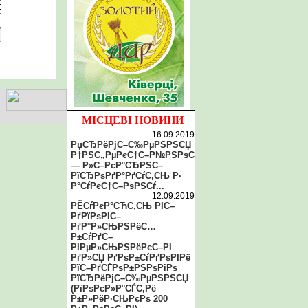
:
МІСЦЕВІ НОВИНИ
16.09.2019
РџСЂРёРјС–С‰РµРЅРЅСЏ
Р†РЅС„РµРєС†С–Р№РЅРѕС
— Р»С–РєР°СЂРЅС–
РїСЂРѕРґР°РґСѓС‚СЊ Р·
Р°СѓРєС†С–РѕРЅСѓ...
12.09.2019
РЁСѓРєР°СЋС‚СЊ РІС–
РґРїРѕРІС–
РґР°Р»СЊРЅРёС…
Р±СѓРґС–
РІРµР»СЊРЅРёРєС–РІ
РґР»СЏ РґРѕР±СѓРґРѕРІРё
РїС–РґСЃРѕР±РЅРѕРіРѕ
РїСЂРёРјС–С‰РµРЅРЅСЏ
(РїРѕРєР»Р°СЃС‚Рё
Р±Р»РёР·СЊРєРѕ 200