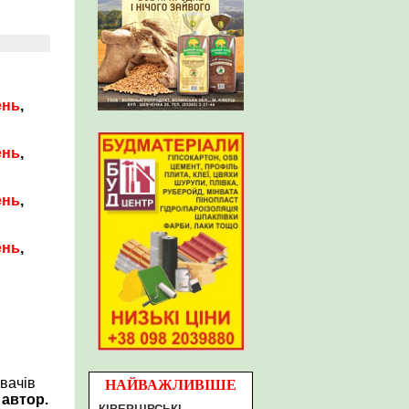
ень
,
ень
,
ень
,
ень
,
вачів
НАЙВАЖЛИВІШЕ
 автор.