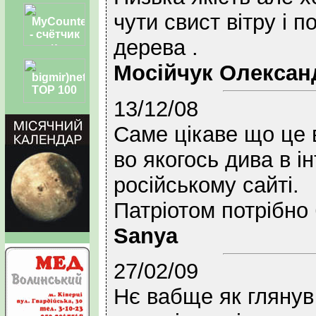
чути свист вітру і 
дерева .
Мосійчук Олексан
13/12/08
Саме цікаве що це в
во якогось дива в і
російському сайті.
Патріотом потрібно 
Sanya
27/02/09
Нє вабще як глянув 