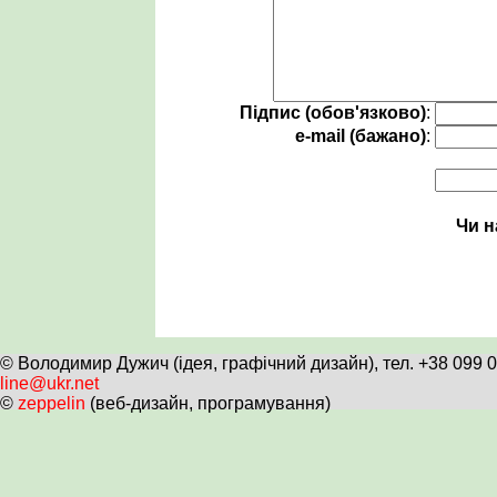
Підпис (обов'язково)
:
e-mail (бажано)
:
Чи н
© Володимир Дужич (ідея, графічний дизайн), тел. +38 099 
line@ukr.net
©
zeppelin
(веб-дизайн, програмування)