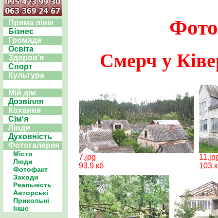
Фото
Пряма лінія
Бізнес
Громада
Освіта
Смерч у Ківер
Здоров'я
Спорт
Культура
Мій дім
Дозвілля
Кохання
Сім'я
Люди
Духовність
Фотогалерея
Місто
7.jpg
11.jp
Люди
93.9 кб
103 
Фотофакт
Заходи
Реальність
Авторські
Прикольні
Інше