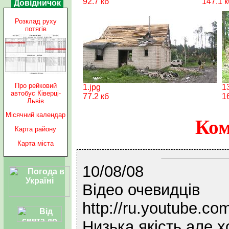
92.7 кб
147.1 к
Довідничок
Розклад руху
потягів
Про рейковий
1.jpg
1
автобус Ківерці-
77.2 кб
1
Львів
Місячний календар
Ком
Карта району
Карта міста
10/08/08
Відео очевидців
http://ru.youtube.c
Низька якість але х