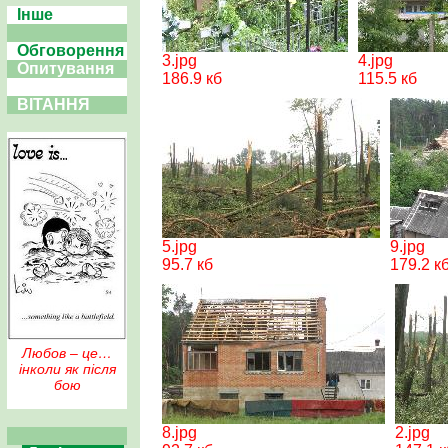
Інше
Обговорення
3.jpg
4.jpg
Опитування
186.9 кб
115.5 кб
ВІТАННЯ
5.jpg
9.jpg
95.7 кб
179.2 к
Любов – це…
інколи як після
бою
8.jpg
2.jpg