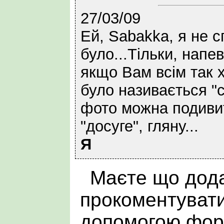
27/03/09
Ей, Sabakka, я не 
було...Тільки, напе
якщо Вам всім так х
було називається "с
фото можна подиви
"досуге", гляну...
Я
Маєте що дода
прокоментувати
допомогою фор