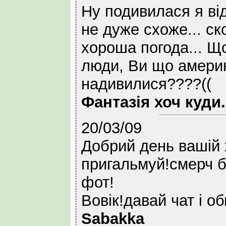
Ну подивилася я від
не дуже схоже... ск
хороша погода... Що
люди, Ви що амери
надивилися????((
Фантазія хоч куди..
20/03/09
Добрий день вашій 
пригальмуй!смерч б
фот!
Вовік!давай чат і о
Sabakka