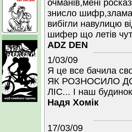
очманів,мені роска
знисло шифр,злама
вибігли навулицю ві
шифер що летів чут
ADZ DEN
1/03/09
Я це все бачила св
ЯК РОЗНОСИЛО ДО
ЛІС... І наш будино
Надя Хомік
17/03/09